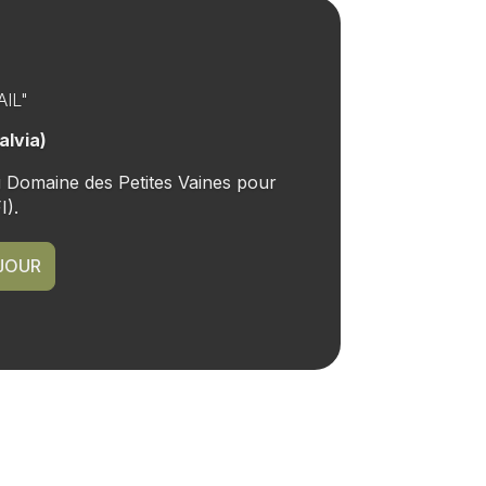
SS"
onelli)
end à deux dans le calme du
Vaines et oubliez tous les tracas
JOUR