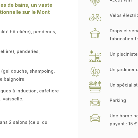
les de bains, un vaste
tionnelle sur le Mont
Vélos électr
Draps et serv
lité hôtelière), penderies,
fabrication f
elière), penderies,
Un pisciniste
Un jardinier 
e (gel douche, shampoing,
e baignoire.
Un spécialis
aques à induction, cafetière
, vaisselle.
Parking
Une borne po
dans 2 salons (celui du
payant : 15 €