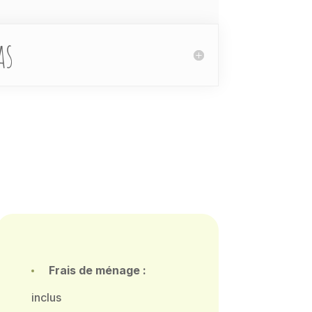
as
Frais de ménage :
inclus